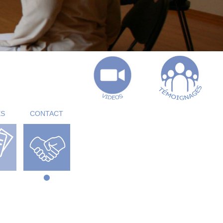
ES
CONTACT
•