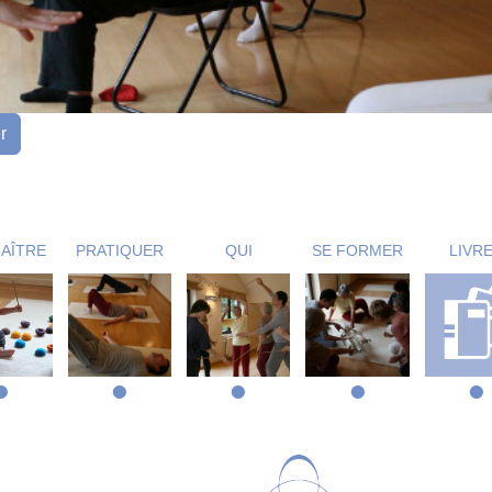
r
AÎTRE
PRATIQUER
QUI
SE FORMER
LIVR
•
•
•
•
•